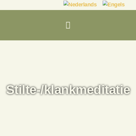
Stilte-/klankmeditatie